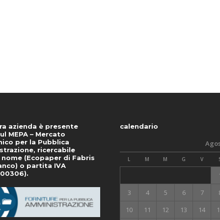
ra azienda è presente
calendario
ul MEPA – Mercato
nico per la Pubblica
Agos
trazione, ricercabile
 nome (Ecopaper di Fabris
L
M
M
G
V
anco) o partita IVA
400306).
3
4
5
6
7
10
11
12
13
14
1