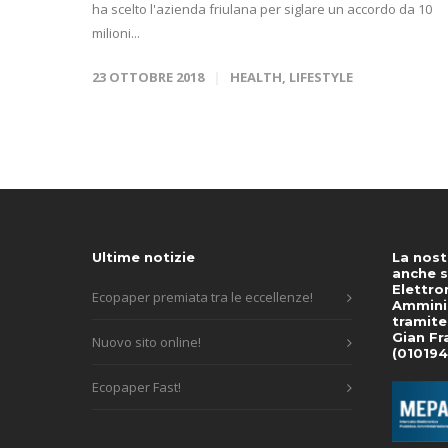
ha scelto l'azienda friulana per siglare un accordo da 10
milioni...
23 OTTOBRE 2018
HEALTH
,
LIFESTYLE
Ultime notizie
La nost
anche s
Elettro
Ecopaper premiata tra le eccellenze!
Amminis
tramite
Gian Fr
Nuovo sito online!
(01019
Ecopaper Fast!