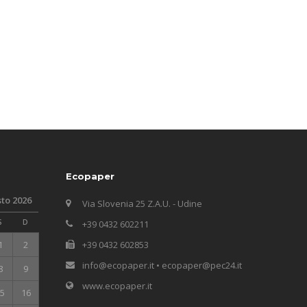
Ecopaper
to 2026
Via Slovenia 25 Z.A.U. - Udine
S
D
+39 0432 602211
1
2
+39 0432 602853
info@ecopaper.it • ecopaper@pec24.it
8
9
www.ecopaper.it
5
16