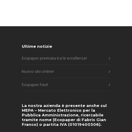
Ultime notizie
Ecopaper premiata tra le eccellenze!
Nuovo sito online!
Ecopaper Fast!
La nostra azienda è presente anche sul
MEPA – Mercato Elettronico per la
Pubblica Amministrazione, ricercabile
tramite nome (Ecopaper di Fabris Gian
Franco) o partita IVA (01019400306).