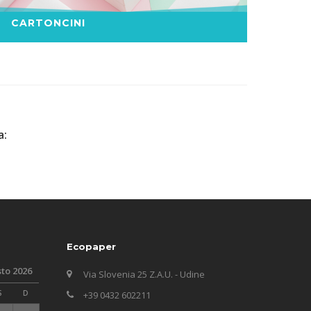
CARTONCINI
a:
1
Ecopaper
to 2026
Via Slovenia 25 Z.A.U. - Udine
S
D
+39 0432 602211