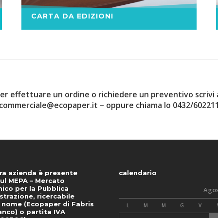
CARTA DA EDIZIONI
er effettuare un ordine o richiedere un preventivo scrivi 
commerciale@ecopaper.it
–
oppure
chiama lo 0432/60221
ra azienda è presente
calendario
ul MEPA – Mercato
nico per la Pubblica
Agos
trazione, ricercabile
 nome (Ecopaper di Fabris
L
M
M
G
V
anco) o partita IVA