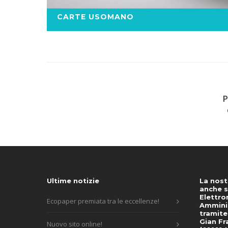
CARTE USOMANO
P
Ultime notizie
La nost
anche s
Elettro
Ecopaper premiata tra le eccellenze!
Amminis
tramite
Gian Fr
Nuovo sito online!