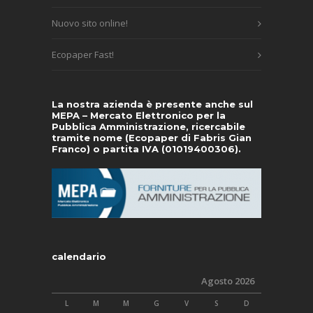
Nuovo sito online!
Ecopaper Fast!
La nostra azienda è presente anche sul
MEPA – Mercato Elettronico per la
Pubblica Amministrazione, ricercabile
tramite nome (Ecopaper di Fabris Gian
Franco) o partita IVA (01019400306).
calendario
Agosto 2026
L
M
M
G
V
S
D