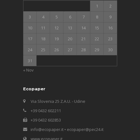
1
2
3
4
5
6
7
8
9
10
11
12
13
14
15
16
17
18
19
20
21
22
23
24
25
26
27
28
29
30
31
« Nov
Ecopaper
Via Slovenia 25 Z.A.U. - Udine
+39 0432 602211
+39 0432 602853
info@ecopaper.it • ecopaper@pec24.it
www.ecopaper.it