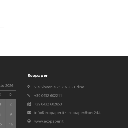
Ecopaper
to 2026
Via Slovenia 25 Z.A.U. - Udine
S
D
+39 0432 602211
1
2
+39 0432 602853
info@ecopaper.it • ecopaper@pec24.it
8
9
www.ecopaper.it
5
16