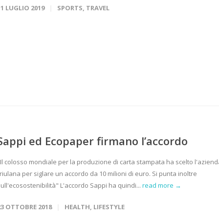
11 LUGLIO 2019
SPORTS
,
TRAVEL
Sappi ed Ecopaper firmano l’accordo
"Il colosso mondiale per la produzione di carta stampata ha scelto l'aziend
riulana per siglare un accordo da 10 milioni di euro. Si punta inoltre
ull'ecosostenibilità" L'accordo Sappi ha quindi...
read more →
23 OTTOBRE 2018
HEALTH
,
LIFESTYLE