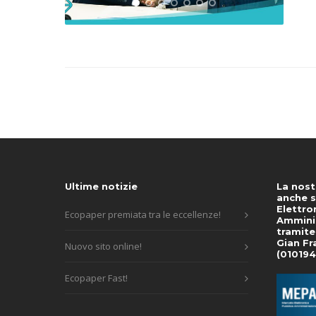
Ultime notizie
La nost
anche s
Elettro
Ecopaper premiata tra le eccellenze!
Amminis
tramite
Gian Fr
Nuovo sito online!
(01019
Ecopaper Fast!