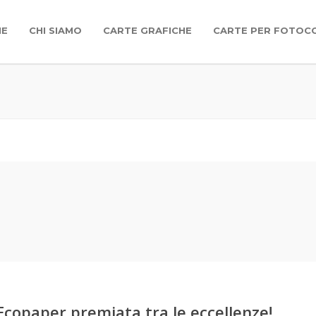
ME
CHI SIAMO
CARTE GRAFICHE
CARTE PER FOTOC
Ecopaper premiata tra le eccellenze!