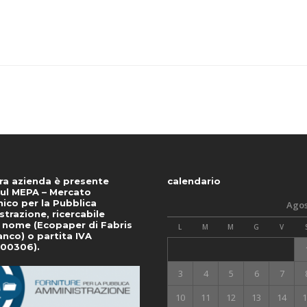
ra azienda è presente
calendario
ul MEPA – Mercato
nico per la Pubblica
Agos
trazione, ricercabile
 nome (Ecopaper di Fabris
L
M
M
G
V
anco) o partita IVA
400306).
3
4
5
6
7
10
11
12
13
14
1